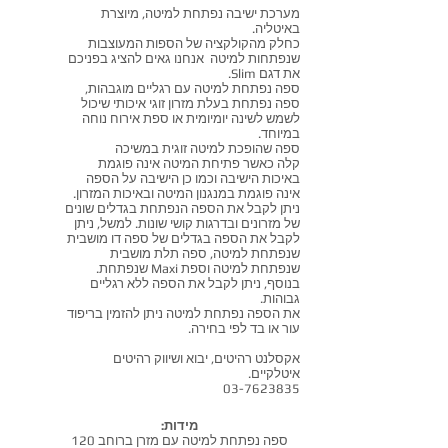
מערכת ישיבה נפתחת למיטה, מיוצרת
באיטליה.
כחלק מהקולקציה של הספות המעוצבות
שנפתחות למיטה אנחנו גאים להציג בפניכם
את דגם Slim.
ספה נפתחת למיטה עם רגליים מוגבהות,
ספה נפתחת בעלת מזרון זוגי איכותי שיכול
לשמש לשינה יומיומית או ספת אירוח נוחה
במיוחד.
ספה שהופכת למיטה זוגית במשיכה
קלה כאשר
פתיחת המיטה אינה פוגמת
באיכות הישיבה וכמו כן הישיבה על הספה
אינה פוגמת במנגנון המיטה ובאיכות המזרון.
ניתן לקבל את הספה הנפתחת בגדלים שונים
של מזרונים ובדרגות קושי שונות. למשל, ניתן
לקבל את הספה בגדלים של ספה דו מושבית
שנפתחת למיטה, ספה תלת מושבית
שנפתחת למיטה וספת Maxi שנפתחת.
בנוסף, ניתן לקבל את הספה ללא רגליים
גבוהות.
את הספה נפתחת למיטה ניתן להזמין בריפוד
עור או בד לפי בחירה.
אקסלנט רהיטים, יבוא ושיווק רהיטים
איטלקיים.
03-7623835
מידות:
ספה נפתחת למיטה עם מזרן ברוחב 120