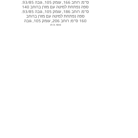
ס"מ: רוחב 166, עומק 105, גובה 93/85.
ספה נפתחת למיטה עם מזרן ברוחב 140
ס"מ: רוחב 186, עומק 105, גובה 93/85.
ספה נפתחת למיטה עם מזרן ברוחב
160 ס"מ: רוחב 206, עומק 105, גובה
93/85.
שאל אותנו על מוצר
זה
חזרה לספות נפתחות
אקסלנט רהיטים
אולם תצוגה ראשי: נח מוזס 2,
ראשון לציון.
תצוגת מיטות קיר : חלץ 2, חיפה.
טלפון:
072-3307380
מייל:
info@excellent-il.com
מיטות קיר
ראשי
ספה נפתחת למיטה
סלונים מעור
מיטות מרופדות
אדריכלים ומעצבים
סלונים מעוצבים