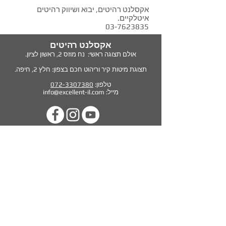
אקסלנט רהיטים, יבוא ושיווק רהיטים
איטלקיים.
03-7623835
אקסלנט רהיטים
אולם תצוגה ראשי: נח מוזס 2,
ראשון לציון.
תצוגת מיטות קיר וריהוט חכם בצפון: חלץ 2, חיפה.
טלפון:
072-3307380
מייל:
info@excellent-il.com
מיטות קיר
ראשי
ספה נפתחת למיטה
סלונים מעור
מיטות מרופדות
אדריכלים ומעצבים
סלונים מעוצבים
סלונים איטלקיים
טיפים חשובי
רהיטים איטלקיים
מיטות קיר למשרד ולחדר הילדים
FAQ
הבלוג
צור קשר
יזמים וקבלנים
אודות
בתי מלון ומוסדות