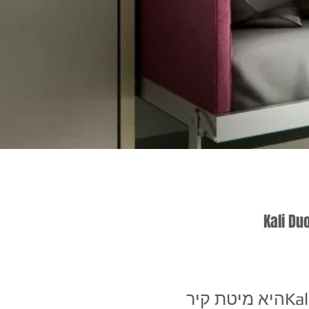
מיטת קומותיים שנפתחת מהארון מדגם Kali Duoהיא מיטת קיר