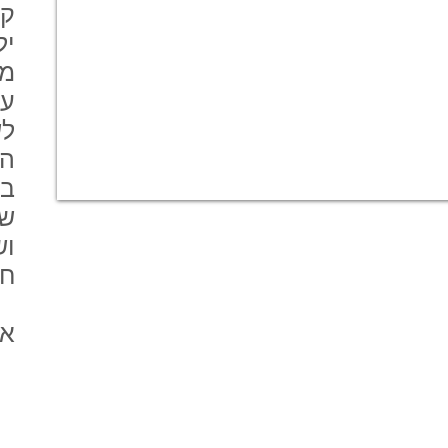
קו
יל
מי
על
לש
המ
בנ
שא
וש
חל
אק