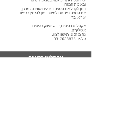
על הספה אינה פוגמת במנגנון המיטה
ובאיכות המזרון.
ניתן לקבל את הספה בגדלים שונים. כמו כן,
את הספה נפתחת למיטה ניתן להזמין בריפוד
עור או בד
אקסלנט רהיטים, יבוא ושיווק רהיטים
איטלקיים.
נח מוזס 2, ראשון לציון.
טלפון:
03-7623835
אקסלנט רהיטים
אולם תצוגה ראשי: נח מוזס 2,
ראשון לציון.
תצוגת מיטות קיר : חלץ 2, חיפה.
טלפון:
072-3307380
מייל:
info@excellent-il.com
מיטות קיר
ראשי
ספה נפתחת למיטה
סלונים מעור
מיטות מרופדות
אדריכלים ומעצבים
סלונים מעוצבים