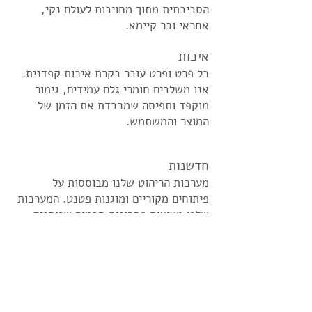
הסביבתית מתוך מחויבות לעולם נקי,
אחראי ובר קיימא.
איכות
כל פרט ופרט עובר בקרת איכות קפדנית.
אנו משלבים חומרי גלם עמידים, גימור
מוקפד ותפיסה שמכבדת את הזמן של
המוצר והמשתמש.
חדשנות
מערכות הריהוט שלנו מבוססות על
פיתוחים מקוריים ומוגנות פטנט. המערכות
שלנו מציעות פתרונות חכמים שנותנים
מענה לצרכים העכשוויים של מגורים
בסביבה אורבנית.
אחריות אתית
שרשרת האספקה שלנו עומדת בסטנדרטים